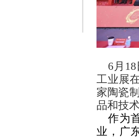
6月1
工业展
家陶瓷
品和技
作为
业，广