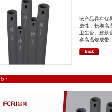
该产品具有优
磨性，长期高
卫生瓷、建筑
窑高温烧成带
参数：