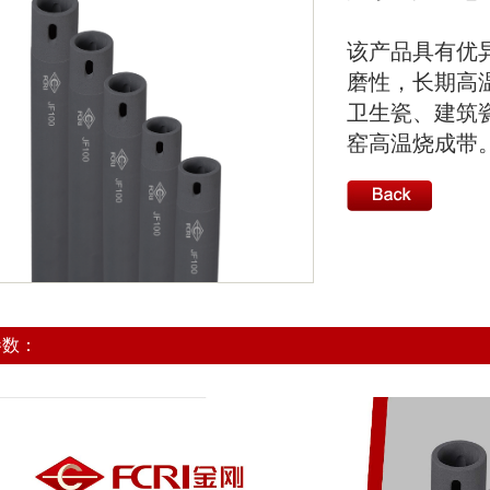
该产品具有优
磨性，长期高
卫生瓷、建筑
窑高温烧成带
参数：